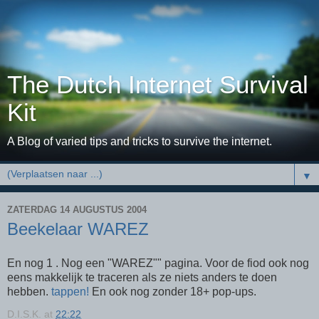
The Dutch Internet Survival
Kit
A Blog of varied tips and tricks to survive the internet.
▼
ZATERDAG 14 AUGUSTUS 2004
Beekelaar WAREZ
En nog 1 . Nog een "WAREZ"" pagina. Voor de fiod ook nog
eens makkelijk te traceren als ze niets anders te doen
hebben.
tappen!
En ook nog zonder 18+ pop-ups.
D.I.S.K.
at
22:22