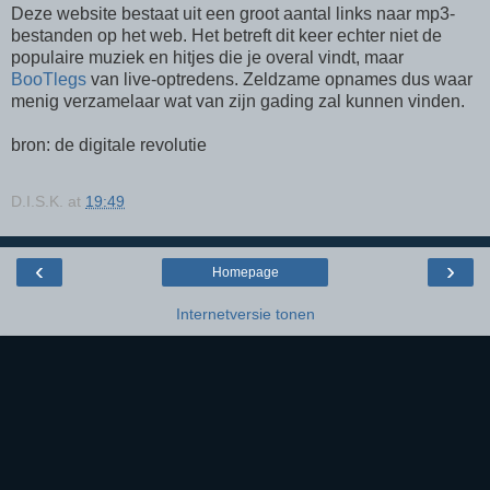
Deze website bestaat uit een groot aantal links naar mp3-
bestanden op het web. Het betreft dit keer echter niet de
populaire muziek en hitjes die je overal vindt, maar
BooTlegs
van live-optredens. Zeldzame opnames dus waar
menig verzamelaar wat van zijn gading zal kunnen vinden.
bron: de digitale revolutie
D.I.S.K.
at
19:49
‹
›
Homepage
Internetversie tonen