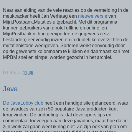
Naar aanleiding van de vele reacties op de vermelding in de
meuktracker heeft Jan Verhaag een
nieuwe versie
van
Mijn.Postbank.Mutaties uitgebracht. Met dit programma
kunnen gebruikers van girotel offline en online, en
MijnPostbank.nl hun geexporteerde gegevens (csv-
bestanden) eenvoudig inzien en in duidelijke overzichten de
mutatiehistorie weergeven. Sorteren werkt eenvoudig door
op de gewenste kolomnaam te klikken en daarnaast kan met
MPBM snel en simpel worden gezocht in het archief.
D.I.S.K.
at
11:36
Java
De JavaLobby club
heeft een handige site gelanceerd, waar
de javadocs van zo'n 50 populaire Java producten kunt
terugvinden. De bedoeling is, dat developers tips en
commentaar toevoegen aan deze javadocs, maar hoe dat in
zijn werk zal gaan weet ik nog niet. Ze zijn ook van plan om