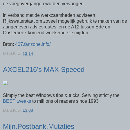
de voegovergangen worden vervangen.
In verband met de werkzaamheden adviseert
Rijkswaterstaat om zoveel mogelijk gebruik te maken van de
aangegeven adviesroutes, en de A12 tussen Ede en
Oosterbeek komend weekeinde te mijden.
Bron:
407.fanzone.info/
D.I.S.K.
at
13:14
AXCEL216's MAX Speeed
Simply the best Windows tips & tricks. Serving strictly the
BEST tweaks
to millions of readers since 1993
D.I.S.K.
at
13:08
Mijn.Postbank.Mutaties