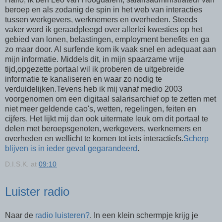
beroep en als zodanig de spin in het web van interacties
tussen werkgevers, werknemers en overheden. Steeds
vaker word ik geraadpleegd over allerlei kwesties op het
gebied van lonen, belastingen, employment benefits en ga
zo maar door. Al surfende kom ik vaak snel en adequaat aan
mijn informatie. Middels dit, in mijn spaarzame vrije
tijd,opgezette portaal wil ik proberen de uitgebreide
informatie te kanaliseren en waar zo nodig te
verduidelijken.Tevens heb ik mij vanaf medio 2003
voorgenomen om een digitaal salarisarchief op te zetten met
niet meer geldende cao's, wetten, regelingen, feiten en
cijfers. Het lijkt mij dan ook uitermate leuk om dit portaal te
delen met beroepsgenoten, werkgevers, werknemers en
overheden en wellicht te komen tot iets interactiefs.
Scherp
blijven is in ieder geval gegarandeerd
.
D.I.S.K.
at
09:10
Luister radio
Naar de
radio luisteren?
. In een klein schermpje krijg je