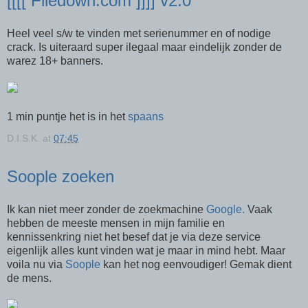
[[[[ Filedown.com ]]]] v2.0
Heel veel s/w te vinden met serienummer en of nodige
crack. Is uiteraard super ilegaal maar eindelijk zonder de
warez 18+ banners.
1 min puntje het is in het
spaans
D.I.S.K.
at
07:45
Soople zoeken
Ik kan niet meer zonder de zoekmachine
Google.
Vaak
hebben de meeste mensen in mijn familie en
kennissenkring niet het besef dat je via deze service
eigenlijk alles kunt vinden wat je maar in mind hebt. Maar
voila nu via
Soople
kan het nog eenvoudiger! Gemak dient
de mens.