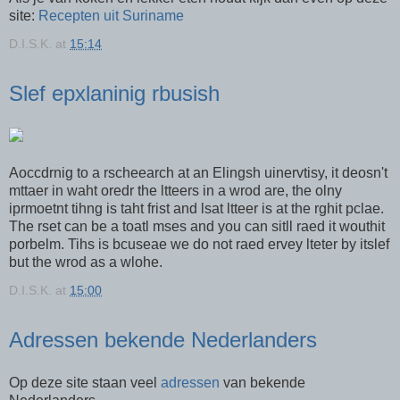
site:
Recepten uit Suriname
D.I.S.K.
at
15:14
Slef epxlaninig rbusish
Aoccdrnig to a rscheearch at an Elingsh uinervtisy, it deosn't
mttaer in waht oredr the ltteers in a wrod are, the olny
iprmoetnt tihng is taht frist and lsat ltteer is at the rghit pclae.
The rset can be a toatl mses and you can sitll raed it wouthit
porbelm. Tihs is bcuseae we do not raed ervey lteter by itslef
but the wrod as a wlohe.
D.I.S.K.
at
15:00
Adressen bekende Nederlanders
Op deze site staan veel
adressen
van bekende