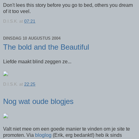
Don't lees this story before you go to bed, others you dream
of it too veel.
D.I.S.K.
at
07:21
DINSDAG 10 AUGUSTUS 2004
The bold and the Beautiful
Liefde maakt blind zeggen ze...
D.I.S.K.
at
22:25
Nog wat oude blogjes
Valt niet mee om een goede manier te vinden om je site te
promoten. Via
bloglog
(Erik, erg bedankt!) heb ik sinds