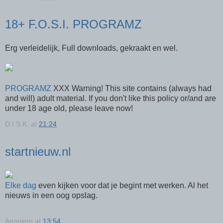
18+ F.O.S.I. PROGRAMZ
Erg verleidelijk, Full downloads, gekraakt en wel.
PROGRAMZ
XXX Warning! This site contains (always had
and will) adult material. If you don't like this policy or/and are
under 18 age old, please leave now!
D.I.S.K.
at
21:24
startnieuw.nl
Elke dag
even kijken voor dat je begint met werken. Al het
nieuws in een oog opslag.
Anoniem
at
13:54