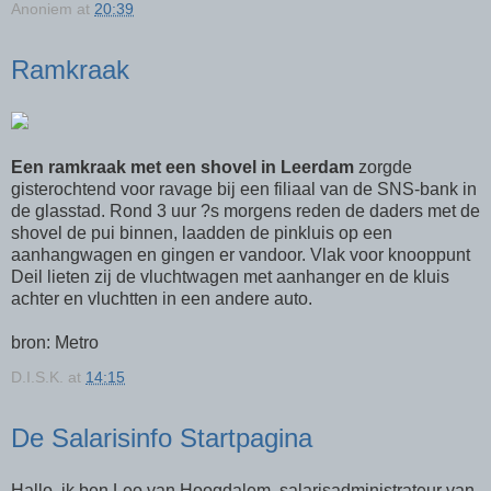
Anoniem
at
20:39
Ramkraak
Een ramkraak met een shovel in Leerdam
zorgde
gisterochtend voor ravage bij een filiaal van de SNS-bank in
de glasstad. Rond 3 uur ?s morgens reden de daders met de
shovel de pui binnen, laadden de pinkluis op een
aanhangwagen en gingen er vandoor. Vlak voor knooppunt
Deil lieten zij de vluchtwagen met aanhanger en de kluis
achter en vluchtten in een andere auto.
bron: Metro
D.I.S.K.
at
14:15
De Salarisinfo Startpagina
Hallo, ik ben Leo van Hoogdalem, salarisadministrateur van