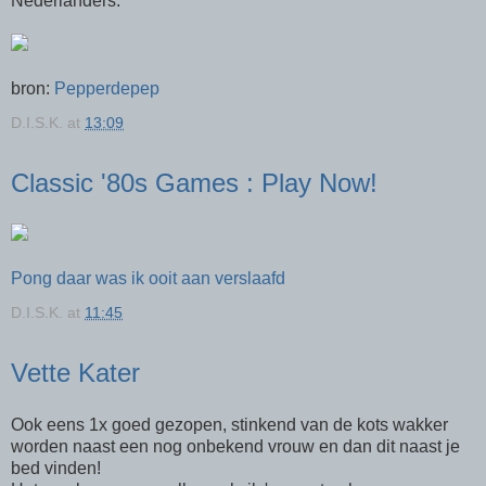
Nederlanders.
bron:
Pepperdepep
D.I.S.K.
at
13:09
Classic '80s Games : Play Now!
Pong daar was ik ooit aan verslaafd
D.I.S.K.
at
11:45
Vette Kater
Ook eens 1x goed gezopen, stinkend van de kots wakker
worden naast een nog onbekend vrouw en dan dit naast je
bed vinden!