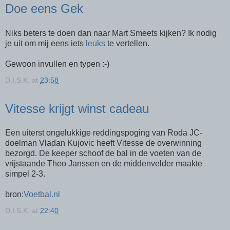
Doe eens Gek
Niks beters te doen dan naar Mart Smeets kijken? Ik nodig
je uit om mij eens iets
leuks
te vertellen.
Gewoon invullen en typen :-)
D.I.S.K.
at
23:58
Vitesse krijgt winst cadeau
Een uiterst ongelukkige reddingspoging van Roda JC-
doelman Vladan Kujovic heeft Vitesse de overwinning
bezorgd. De keeper schoof de bal in de voeten van de
vrijstaande Theo Janssen en de middenvelder maakte
simpel 2-3.
bron:
Voetbal.nl
D.I.S.K.
at
22:40