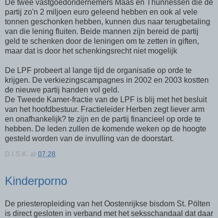
De twee vastgoedondernemers Maas en Thunnessen die de
partij zo'n 2 miljoen euro geleend hebben en ook al vele
tonnen geschonken hebben, kunnen dus naar terugbetaling
van die lening fluiten. Beide mannen zijn bereid de partij
geld te schenken door de leningen om te zetten in giften,
maar dat is door het schenkingsrecht niet mogelijk
De LPF probeert al lange tijd de organisatie op orde te
krijgen. De verkiezingscampagnes in 2002 en 2003 kostten
de nieuwe partij handen vol geld.
De Tweede Kamer-fractie van de LPF is blij met het besluit
van het hoofdbestuur. Fractieleider Herben zegt liever arm
en onafhankelijk? te zijn en de partij financieel op orde te
hebben. De leden zullen de komende weken op de hoogte
gesteld worden van de invulling van de doorstart.
D.I.S.K.
at
07:28
Kinderporno
De priesteropleiding van het Oostenrijkse bisdom St. Pölten
is direct gesloten in verband met het seksschandaal dat daar