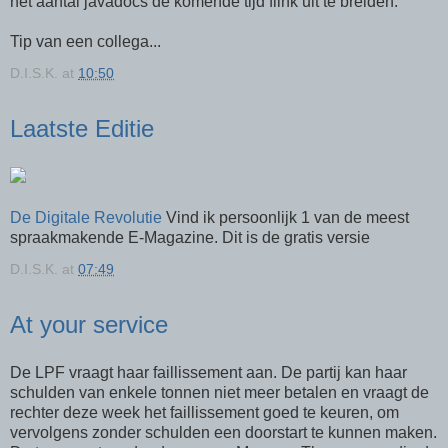
het aantal javadocs de komende tijd flink uit te breiden.
Tip van een collega...
D.I.S.K.
at
10:50
Laatste Editie
De Digitale Revolutie
Vind ik persoonlijk 1 van de meest
spraakmakende E-Magazine. Dit is de gratis versie
D.I.S.K.
at
07:49
At your service
De LPF vraagt haar faillissement aan. De partij kan haar
schulden van enkele tonnen niet meer betalen en vraagt de
rechter deze week het faillissement goed te keuren, om
vervolgens zonder schulden een doorstart te kunnen maken.