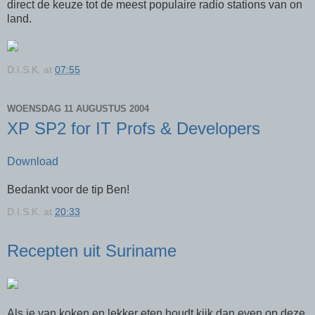
direct de keuze tot de meest populaire radio stations van on
land.
D.I.S.K.
at
07:55
WOENSDAG 11 AUGUSTUS 2004
XP SP2 for IT Profs & Developers
Download
Bedankt voor de tip Ben!
D.I.S.K.
at
20:33
Recepten uit Suriname
Als je van koken en lekker eten houdt kijk dan even op deze