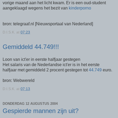
vorige maand aan het licht kwam. Er is een oud-student
aangeklaagd wegens het bezit van
kinderporno
bron: telegraaf.nl [Nieuwsportaal van Nederland]
D.I.S.K.
at
07:23
Gemiddeld 44.749!!!
Loon van ict'er in eerste halfjaar gestegen
Het salaris van de Nederlandse ict'er is in het eerste
halfjaar met gemiddeld 2 procent gestegen tot
44.749
euro.
bron: Webwereld
D.I.S.K.
at
07:13
DONDERDAG 12 AUGUSTUS 2004
Gespierde mannen zijn uit?