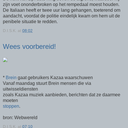
zijn voet ononderbroken op het rempedaal moest houden.
De Italiaan heeft er twee uur lang gehangen, toeterend om
aandacht, voordat de politie eindelijk kwam om hem uit de
penibele situatie te redden.
D.I.S.K.
at
08:02
Wees voorbereid!
*
Brein
gaat gebruikers Kazaa waarschuwen
Vanaf maandag stuurt Brein mensen die via
uitwisseldiensten
zoals Kazaa muziek aanbieden, berichten dat ze daarmee
moeten
stoppen
.
bron: Webwereld
D.I.S.K.
at
07:10