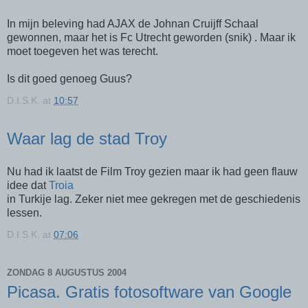
In mijn beleving had AJAX de Johnan Cruijff Schaal
gewonnen, maar het is Fc Utrecht geworden (snik) . Maar ik
moet toegeven het was terecht.
Is dit goed genoeg Guus?
D.I.S.K.
at
10:57
Waar lag de stad Troy
Nu had ik laatst de Film Troy gezien maar ik had geen flauw
idee dat
Troia
in Turkije lag. Zeker niet mee gekregen met de geschiedenis
lessen.
D.I.S.K.
at
07:06
ZONDAG 8 AUGUSTUS 2004
Picasa. Gratis fotosoftware van Google