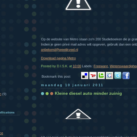
Op de website van Metro staan zo’n 200 Studieboeken die je gra
Indien je geen privé mail adres wilt opgeven, gebruik dan een on
onbekend@weetikveel.nl
Download pagina Metro
Posted by D.I.S.K.
at
10:00
Labels:
Freeware
,
Wetenswaardighe
Bookmark this post
maandag 10 januari 2011
Kleine diesel auto minder zuinig
n
(9)
llications
ce