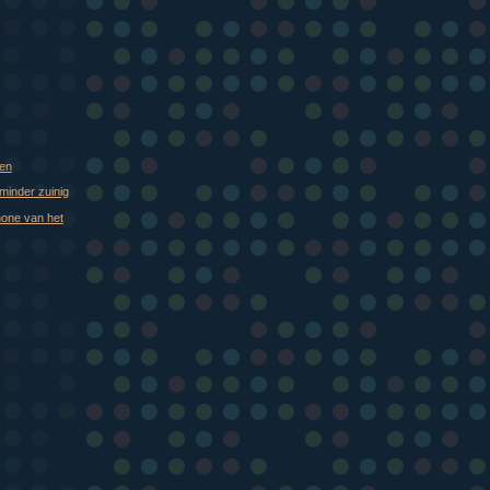
ken
 minder zuinig
one van het