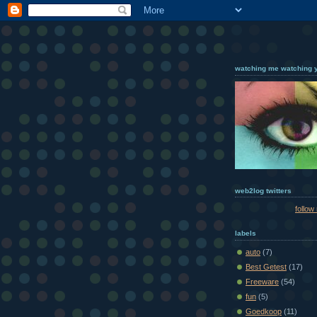
watching me watching 
web2log twitters
follow
labels
auto
(7)
Best Getest
(17)
Freeware
(54)
fun
(5)
Goedkoop
(11)