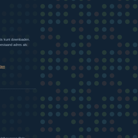
tis kunt downloaden.
bestaand adres als:
den