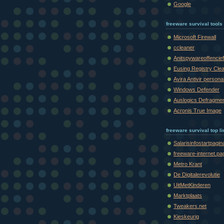
Google
freeware survival tools
Microsoft Firewall
ccleaner
Anitspywareoffencief
Eusing Registry Cle
Avira Antivir persona
Windows Defender
Auslogics Defragme
Acronis True Image
freeware survival top l
Salarisinfostartpagin
freeware-internet.pa
Metro Krant
De Digitalerevolutie
UitMetKinderen
Marktplaats
Tweakers.net
Kieskeurig