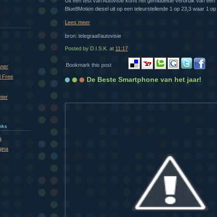
Uit een test van Autovisie komt het gemiddelde verbruik van ee
Blue8Motion diesel uit op een teleurstellende 1 op 23,3 waar 1 op
Lees meer
bron: telegraaf/autovisie
Posted by D.I.S.K.
at
11:17
Bookmark this post
aner
l Free
De Beste Smartphone van het jaar!
nter
inks
a
gina