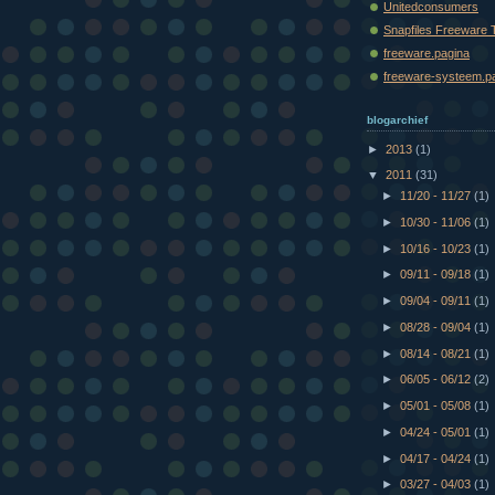
Unitedconsumers
Snapfiles Freeware 
freeware.pagina
freeware-systeem.p
blogarchief
►
2013
(1)
▼
2011
(31)
►
11/20 - 11/27
(1)
►
10/30 - 11/06
(1)
►
10/16 - 10/23
(1)
►
09/11 - 09/18
(1)
►
09/04 - 09/11
(1)
►
08/28 - 09/04
(1)
►
08/14 - 08/21
(1)
►
06/05 - 06/12
(2)
►
05/01 - 05/08
(1)
►
04/24 - 05/01
(1)
►
04/17 - 04/24
(1)
►
03/27 - 04/03
(1)