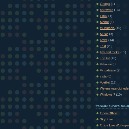
Google
(1)
hardware
(13)
Linux
(1)
Mobile
(1)
multimedia
(16)
Music
(3)
news
(14)
Test
(20)
tips and tricks
(51)
Top list
(43)
Vakantie
(3)
Virtualisatie
(7)
vista
(8)
Voetbal
(12)
Wetenswaardighede
Windows 7
(10)
freeware survival top ap
Open Office
SkyDrive
Office Live Workspa