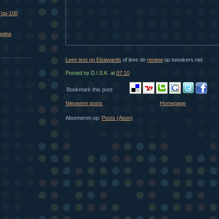
Top-100
agina
Lees test op Eisawards
of lees de
review
op tweakers.net
Posted by D.I.S.K.
at
07:10
Bookmark this post
Nieuwere posts
Homepage
Abonneren op:
Posts (Atom)