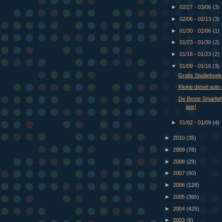
►
02/27 - 03/06
(3)
►
02/06 - 02/13
(3)
►
01/30 - 02/06
(1)
►
01/23 - 01/30
(2)
►
01/16 - 01/23
(2)
▼
01/09 - 01/16
(3)
Gratis Studieboe
Kleine diesel auto
De Beste Smartph
jaar!
►
01/02 - 01/09
(4)
►
2010
(35)
►
2009
(78)
►
2008
(29)
►
2007
(60)
►
2006
(128)
►
2005
(365)
►
2004
(425)
►
2003
(6)