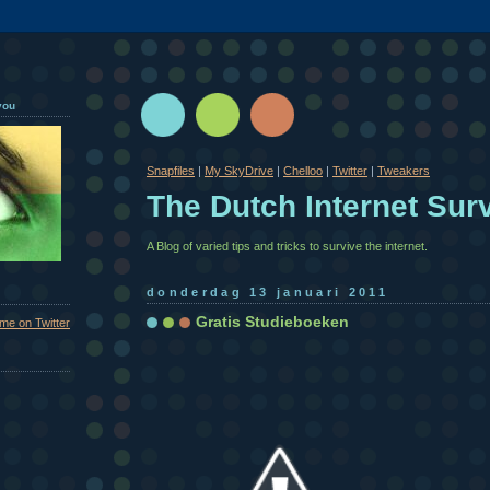
you
Snapfiles
|
My SkyDrive
|
Chelloo
|
Twitter
|
Tweakers
The Dutch Internet Surv
A Blog of varied tips and tricks to survive the internet.
donderdag 13 januari 2011
Gratis Studieboeken
 me on Twitter