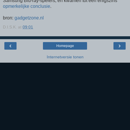
Samsung Blu-ray-spelers, en kwamen tot een enigszins
opmerkelijke conclusie
.
bron:
gadgetzone.nl
D.I.S.K.
at
09:01
‹
›
Homepage
Internetversie tonen