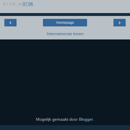
D.I.S.K.
at
07:06
‹
›
Homepage
Internetversie tonen
Mogelijk gemaakt door
Blogger
.