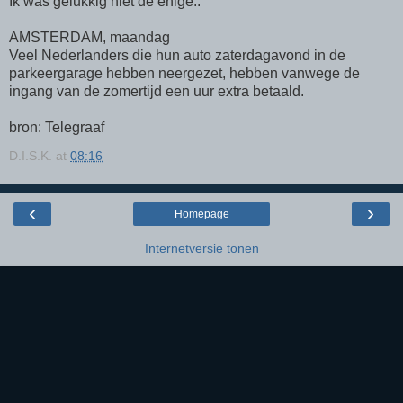
Ik was gelukkig niet de enige..
AMSTERDAM, maandag
Veel Nederlanders die hun auto zaterdagavond in de
parkeergarage hebben neergezet, hebben vanwege de
ingang van de zomertijd een uur extra betaald.
bron: Telegraaf
D.I.S.K.
at
08:16
‹
›
Homepage
Internetversie tonen