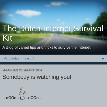
The Dutch Internet Survival
Kit
A Blog of varied tips and tricks to survive the internet.
▼
MAANDAG 29 MAART 2004
Somebody is watching you!
\|/
@@
---oOOo---(_)---oOOo---