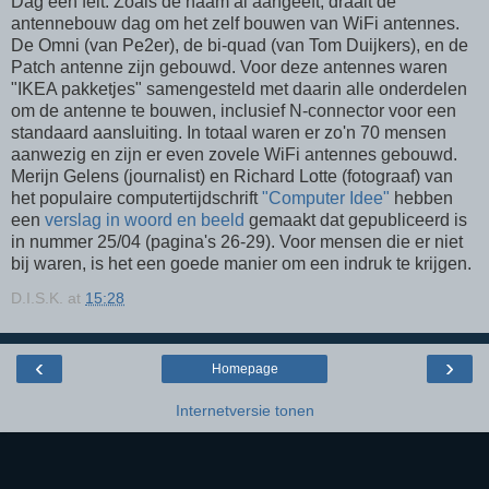
Dag een feit. Zoals de naam al aangeeft, draait de
antennebouw dag om het zelf bouwen van WiFi antennes.
De Omni (van Pe2er), de bi-quad (van Tom Duijkers), en de
Patch antenne zijn gebouwd. Voor deze antennes waren
"IKEA pakketjes" samengesteld met daarin alle onderdelen
om de antenne te bouwen, inclusief N-connector voor een
standaard aansluiting. In totaal waren er zo'n 70 mensen
aanwezig en zijn er even zovele WiFi antennes gebouwd.
Merijn Gelens (journalist) en Richard Lotte (fotograaf) van
het populaire computertijdschrift
"Computer Idee"
hebben
een
verslag in woord en beeld
gemaakt dat gepubliceerd is
in nummer 25/04 (pagina's 26-29). Voor mensen die er niet
bij waren, is het een goede manier om een indruk te krijgen.
D.I.S.K.
at
15:28
‹
›
Homepage
Internetversie tonen