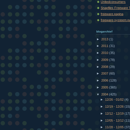
Unitedconsumers
Snapfiles Freeware 
freeware.pagina
freeware-systeem.p
blogarchief
►
2013
(1)
►
2011
(31)
►
2010
(35)
►
2009
(78)
►
2008
(29)
►
2007
(60)
►
2006
(128)
►
2005
(365)
▼
2004
(425)
►
12/26 - 01/02
(4)
►
12/19 - 12/26
(15
►
12/12 - 12/19
(17
►
12/05 - 12/12
(11
►
11/28 - 12/05
(37