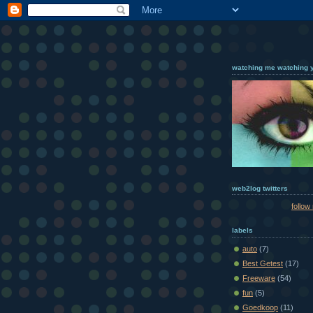
watching me watching 
web2log twitters
follow
labels
auto
(7)
Best Getest
(17)
Freeware
(54)
fun
(5)
Goedkoop
(11)