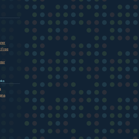
aner
l Free
nter
inks
a
gina