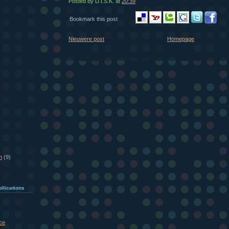
Posted by D.I.S.K.
at
20:39
Bookmark this post
Nieuwere post
Homepage
n
(9)
llications
ce