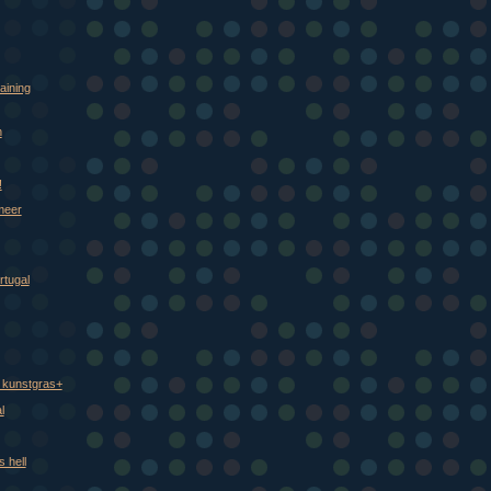
)
)
)
aining
n
!
 meer
rtugal
 kunstgras+
l
s hell