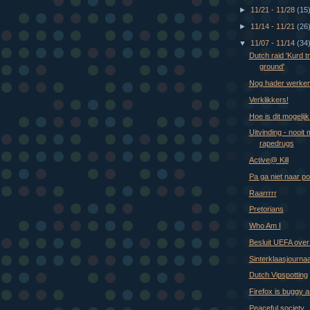
►
11/21 - 11/28
(15
►
11/14 - 11/21
(26
▼
11/07 - 11/14
(34
Dutch raid 'Kurd tr
ground'
Nog hader werke
Verklikkers!
Hoe is dit mogelijk
Uitvinding - nooit
rapedrugs
Active@ Kill
Pa ga niet naar po
Raarrrrr
Pretorians
Who Am I
Besluit UEFA over
Sinterklaasjournaa
Dutch Vipspotting
Firefox is buggy a
Peaceful society