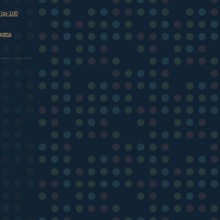
Top-100
agina
)
)
)
)