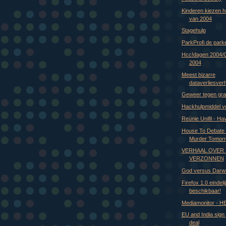
Kinderen kiezen h
van 2004
Stagehulp
ParkProfi de park
Hcc!dagen 2004
2004
Meest bizarre
dataverliesver
Geweer tegen grafi
Hackhulpmiddel voo
Reünie Unifil - Ha
House To Debate
Murder Tomor
VERHAAL OVER
VERZONNEN
God versus Darw
Firefox 1.0 eindeli
beschikbaar!
Mediamonitor - 
EU and India sign
deal