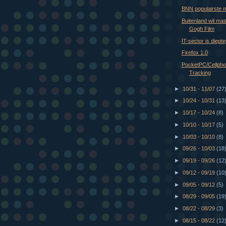
BNN populairste 
Buitenland wil ma
Gogh Film
IT-sector is diepte
Firefox 1.0
PocketPC/Cellph
Tracking
►
10/31 - 11/07
(27
►
10/24 - 10/31
(13
►
10/17 - 10/24
(8)
►
10/10 - 10/17
(5)
►
10/03 - 10/10
(8)
►
09/26 - 10/03
(18
►
09/19 - 09/26
(12
►
09/12 - 09/19
(10
►
09/05 - 09/12
(5)
►
08/29 - 09/05
(19
►
08/22 - 08/29
(3)
►
08/15 - 08/22
(12