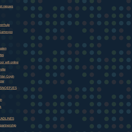
et nieuws
eerhulp
/Gamexpo
halen
tti
r wifi online
velte
 Van Gogh
row
 SNOEPJES
in
jk
HEADLINES
 partnership