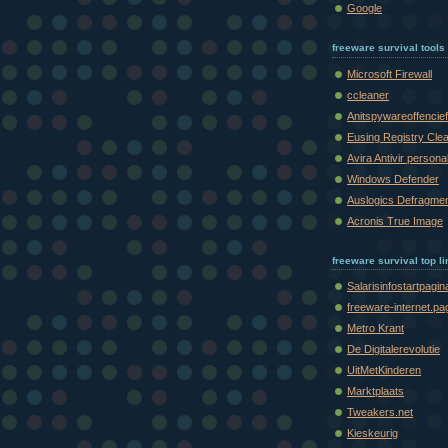
Google
freeware survival tools
Microsoft Firewall
ccleaner
Anitspywareoffencief
Eusing Registry Cle
Avira Antivir persona
Windows Defender
Auslogics Defragme
Acronis True Image
freeware survival top l
Salarisinfostartpagin
freeware-internet.pa
Metro Krant
De Digitalerevolutie
UitMetKinderen
Marktplaats
Tweakers.net
Kieskeurig