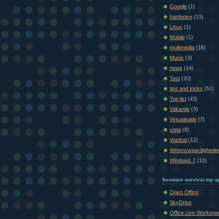
Google
(1)
hardware
(13)
Linux
(1)
Mobile
(1)
multimedia
(16)
Music
(3)
news
(14)
Test
(20)
tips and tricks
(51)
Top list
(43)
Vakantie
(3)
Virtualisatie
(7)
vista
(8)
Voetbal
(12)
Wetenswaardighede
Windows 7
(10)
freeware survival top ap
Open Office
SkyDrive
Office Live Workspa