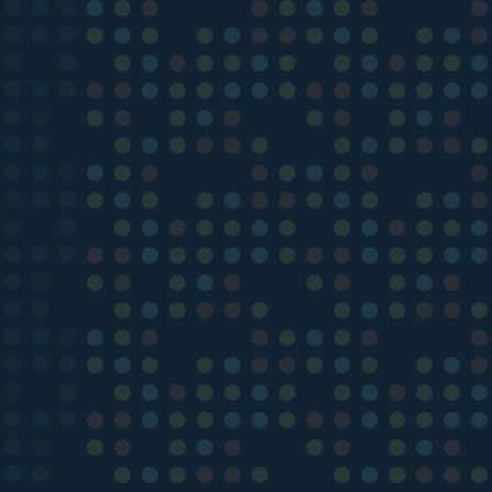
)
)
)