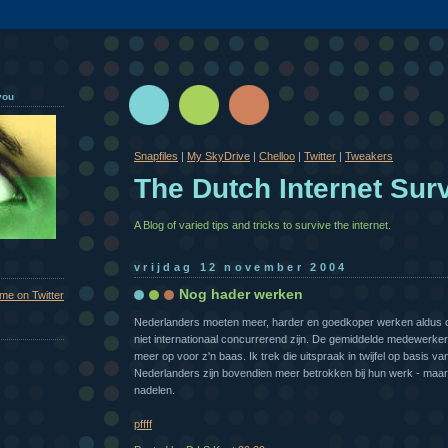
you
Snapfiles
|
My SkyDrive
|
Chelloo
|
Twitter
|
Tweakers
The Dutch Internet Surv
A Blog of varied tips and tricks to survive the internet.
vrijdag 12 november 2004
Nog hader werken
 me on Twitter
Nederlanders moeten meer, harder en goedkoper werken aldus 
niet internationaal concurrerend zijn. De gemiddelde medewerker
meer op voor z'n baas. Ik trek die uitspraak in twijfel op basis va
Nederlanders zijn bovendien meer betrokken bij hun werk - maar 
nadelen.
pffff