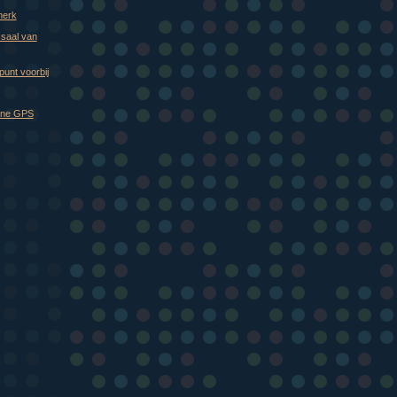
merk
ssaal van
punt voorbij
one GPS
)
)
)
)
)
)
)