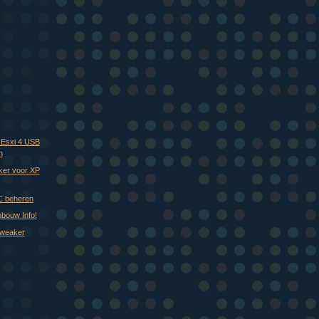
)
 Esxi 4 USB
n
ker voor XP
PC beheren
bouw Info!
Tweaker