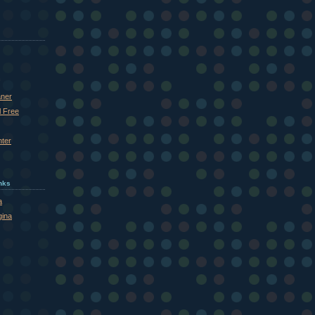
aner
l Free
nter
inks
a
gina