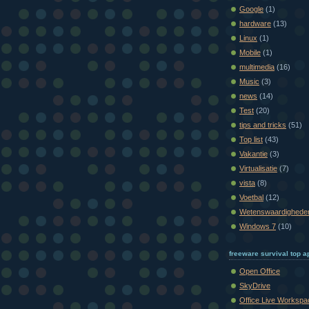
Google
(1)
hardware
(13)
Linux
(1)
Mobile
(1)
multimedia
(16)
Music
(3)
news
(14)
Test
(20)
tips and tricks
(51)
Top list
(43)
Vakantie
(3)
Virtualisatie
(7)
vista
(8)
Voetbal
(12)
Wetenswaardighede
Windows 7
(10)
freeware survival top ap
Open Office
SkyDrive
Office Live Workspa