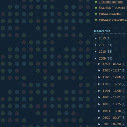
Unitedconsumers
Snapfiles Freeware 
freeware.pagina
freeware-systeem.p
blogarchief
►
2013
(1)
►
2011
(31)
►
2010
(35)
▼
2009
(78)
►
12/27 - 01/03
(1)
►
12/20 - 12/27
(1)
►
11/29 - 12/06
(1)
►
11/15 - 11/22
(2)
►
11/01 - 11/08
(2)
►
10/25 - 11/01
(6)
►
10/18 - 10/25
(1)
►
10/11 - 10/18
(5)
►
09/20 - 09/27
(3)
►
09/13 - 09/20
(2)