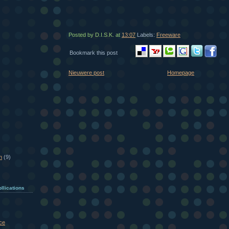
Posted by D.I.S.K.
at
13:07
Labels:
Freeware
Bookmark this post
Nieuwere post
Homepage
n
(9)
llications
ce