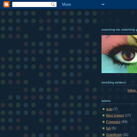
watching me watching 
web2log twitters
follow
labels
auto
(7)
Best Getest
(17)
Freeware
(54)
fun
(5)
Goedkoop
(11)