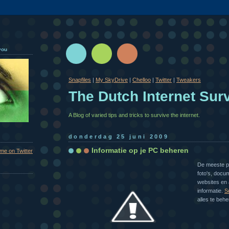
you
Snapfiles
|
My SkyDrive
|
Chelloo
|
Twitter
|
Tweakers
The Dutch Internet Surv
A Blog of varied tips and tricks to survive the internet.
donderdag 25 juni 2009
Informatie op je PC beheren
 me on Twitter
De meeste pc
foto's, docum
websites en
informatie.
S
alles te beh