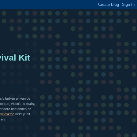
ival Kit
's bulken uit van de
enten, video's, e-mails,
 andere bestanden en
qlDesktop
helpt je dit
eren