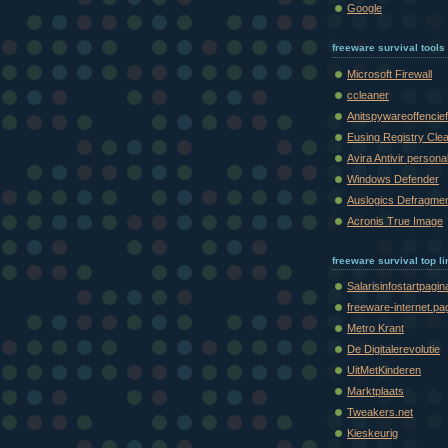
Google
freeware survival tools
Microsoft Firewall
ccleaner
Anitspywareoffencief
Eusing Registry Cle
Avira Antivir persona
Windows Defender
Auslogics Defragme
Acronis True Image
freeware survival top l
Salarisinfostartpagin
freeware-internet.pa
Metro Krant
De Digitalerevolutie
UitMetKinderen
Marktplaats
Tweakers.net
Kieskeurig