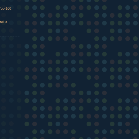
Top-100
agina