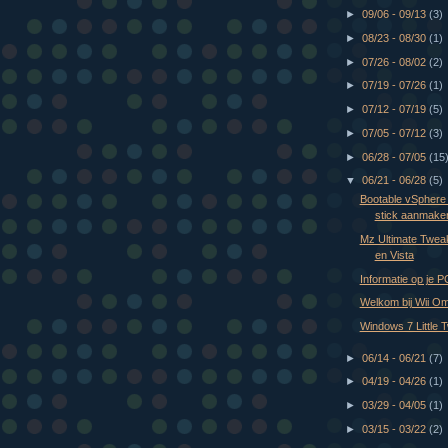
►
09/06 - 09/13
(3)
►
08/23 - 08/30
(1)
►
07/26 - 08/02
(2)
►
07/19 - 07/26
(1)
►
07/12 - 07/19
(5)
►
07/05 - 07/12
(3)
►
06/28 - 07/05
(15
▼
06/21 - 06/28
(5)
Bootable vSphere
stick aanmake
Mz Ultimate Twea
en Vista
Informatie op je 
Welkom bij Wii Om
Windows 7 Little 
►
06/14 - 06/21
(7)
►
04/19 - 04/26
(1)
►
03/29 - 04/05
(1)
►
03/15 - 03/22
(2)