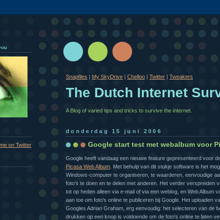
you
Snapfiles
|
My SkyDrive
|
Chelloo
|
Twitter
|
Tweakers
The Dutch Internet Surv
A Blog of varied tips and tricks to survive the internet.
donderdag 15 juni 2006
Google start test met webalbum voor P
 me on Twitter
Google heeft vandaag een nieuwe feature gepresenteerd voor de
Picasa Web Album
. Met behulp van dit stukje software is het moge
Windows-computer te organiseren, te waarderen, eenvoudige a
foto's te doen en te delen met anderen. Het verder verspreiden v
tot op heden alleen via e-mail of via een weblog, en Web Album v
aan toe om foto's online te publiceren bij Google. Het uploaden van
Googles Adrian Graham, erg eenvoudig: het selecteren van de be
drukken op een knop is voldoende om de foto's online te laten vers