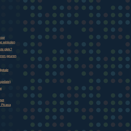
)
voor
ne winkelen
iste plek?
eren geuren
igitale
(update)
te
met
 Picasa