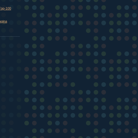
Top-100
agina