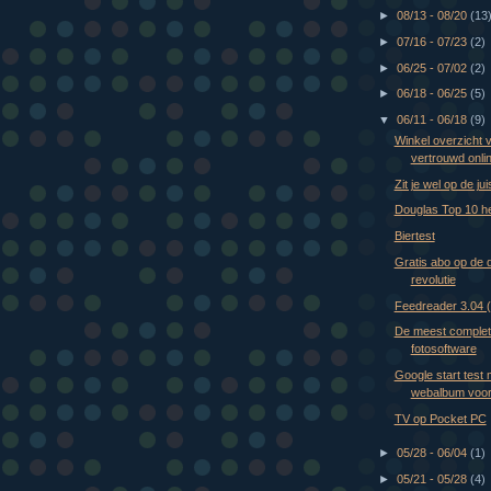
►
08/13 - 08/20
(13
►
07/16 - 07/23
(2)
►
06/25 - 07/02
(2)
►
06/18 - 06/25
(5)
▼
06/11 - 06/18
(9)
Winkel overzicht 
vertrouwd onli
Zit je wel op de ju
Douglas Top 10 h
Biertest
Gratis abo op de d
revolutie
Feedreader 3.04 
De meest comple
fotosoftware
Google start test 
webalbum voor
TV op Pocket PC
►
05/28 - 06/04
(1)
►
05/21 - 05/28
(4)