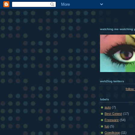
watching me watching 
web2log twitters
follow
labels
auto
(7)
Best Getest
(17)
Freeware
(54)
fun
(5)
Goedkoop
(11)