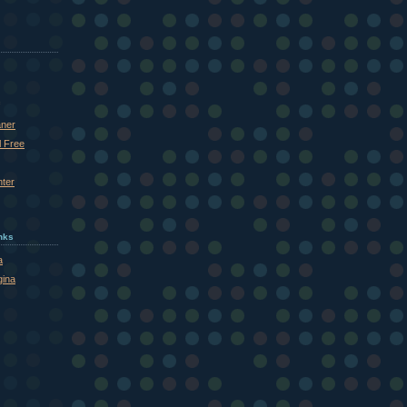
aner
l Free
nter
inks
a
gina