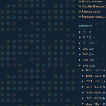
Unitedconsumers
Snapfiles Freeware 
freeware.pagina
freeware-systeem.p
blogarchief
►
2013
(1)
►
2011
(31)
►
2010
(35)
►
2009
(78)
►
2008
(29)
►
2007
(60)
▼
2006
(128)
►
12/10 - 12/17
(5)
►
10/01 - 10/08
(3)
►
09/24 - 10/01
(1)
►
09/17 - 09/24
(2)
►
09/03 - 09/10
(2)
►
08/27 - 09/03
(4)
►
08/20 - 08/27
(3)