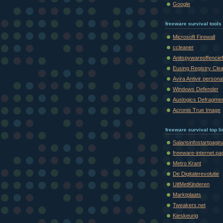
Google
freeware survival tools
Microsoft Firewall
ccleaner
Anitspywareoffencief
Eusing Registry Cle
Avira Antivir persona
Windows Defender
Auslogics Defragme
Acronis True Image
freeware survival top l
Salarisinfostartpagin
freeware-internet.pa
Metro Krant
De Digitalerevolutie
UitMetKinderen
Marktplaats
Tweakers.net
Kieskeurig