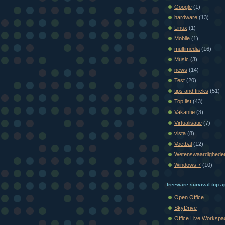
Google
(1)
hardware
(13)
Linux
(1)
Mobile
(1)
multimedia
(16)
Music
(3)
news
(14)
Test
(20)
tips and tricks
(51)
Top list
(43)
Vakantie
(3)
Virtualisatie
(7)
vista
(8)
Voetbal
(12)
Wetenswaardighede
Windows 7
(10)
freeware survival top ap
Open Office
SkyDrive
Office Live Workspa