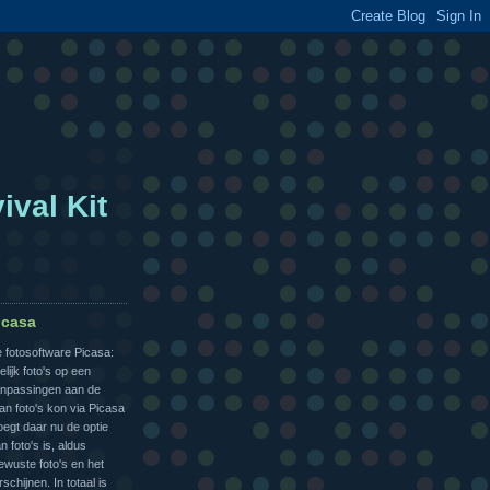
ival Kit
icasa
 fotosoftware Picasa:
lijk foto's op een
anpassingen aan de
an foto's kon via Picasa
oegt daar nu de optie
 foto's is, aldus
wuste foto's en het
chijnen. In totaal is