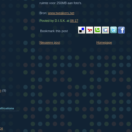
ruimte voor 250MB aan foto's.
Bron:
www.tweakers.net
Posted by D.I.S.K.
at
08:17
Bookmark this post
Nieuwere post
Homepage
n
(9)
llications
ce