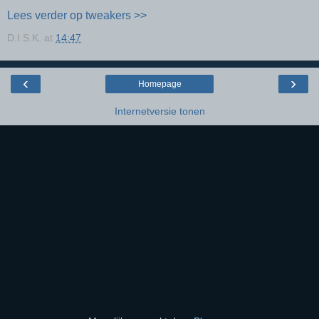
Lees verder op tweakers >>
D.I.S.K.
at
14:47
‹
›
Homepage
Internetversie tonen