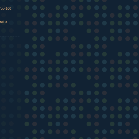
Top-100
agina