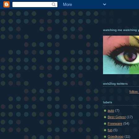
watching me watching 
web2log twitters
follow
labels
auto
(7)
Best Getest
(17)
Freeware
(54)
fun
(5)
Goedkoop
(11)