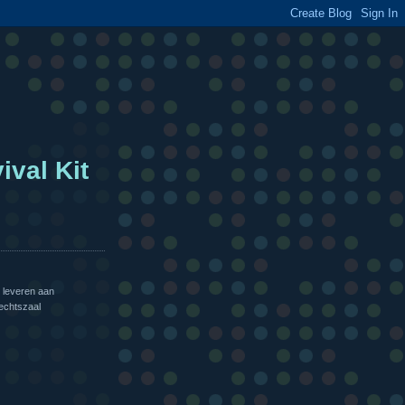
ival Kit
 leveren aan
echtszaal