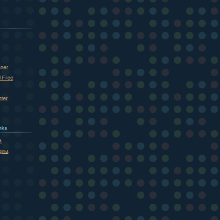
aner
l Free
nter
inks
a
gina