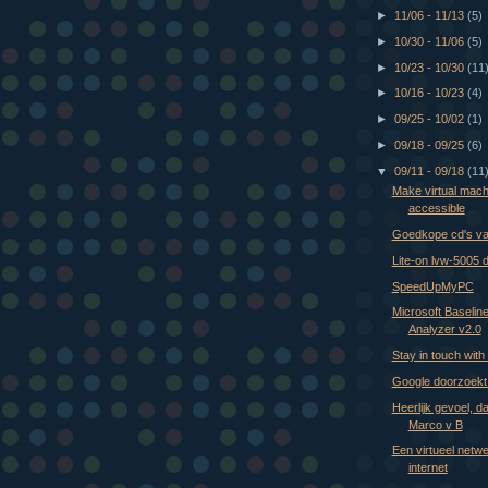
►
11/06 - 11/13
(5)
►
10/30 - 11/06
(5)
►
10/23 - 10/30
(11
►
10/16 - 10/23
(4)
►
09/25 - 10/02
(1)
►
09/18 - 09/25
(6)
▼
09/11 - 09/18
(11
Make virtual mac
accessible
Goedkope cd's van
Lite-on lvw-5005 
SpeedUpMyPC
Microsoft Baseline
Analyzer v2.0
Stay in touch with
Google doorzoekt
Heerlijk gevoel, d
Marco v B
Een virtueel netwe
internet