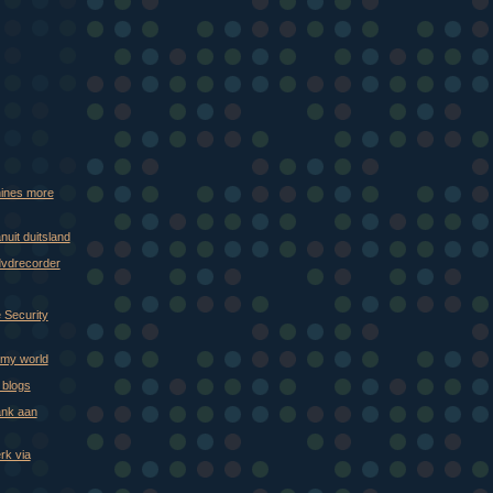
)
)
hines more
uit duitsland
dvdrecorder
 Security
 my world
 blogs
ank aan
rk via