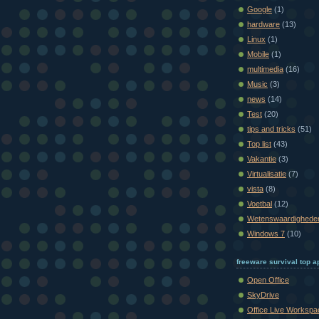
Google
(1)
hardware
(13)
Linux
(1)
Mobile
(1)
multimedia
(16)
Music
(3)
news
(14)
Test
(20)
tips and tricks
(51)
Top list
(43)
Vakantie
(3)
Virtualisatie
(7)
vista
(8)
Voetbal
(12)
Wetenswaardighede
Windows 7
(10)
freeware survival top ap
Open Office
SkyDrive
Office Live Workspa