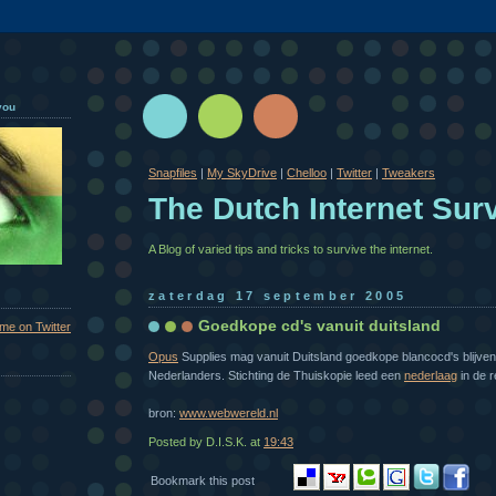
you
Snapfiles
|
My SkyDrive
|
Chelloo
|
Twitter
|
Tweakers
The Dutch Internet Surv
A Blog of varied tips and tricks to survive the internet.
zaterdag 17 september 2005
Goedkope cd's vanuit duitsland
 me on Twitter
Opus
Supplies mag vanuit Duitsland goedkope blancocd's blijven
Nederlanders. Stichting de Thuiskopie leed een
nederlaag
in de r
bron:
www.webwereld.nl
Posted by D.I.S.K.
at
19:43
Bookmark this post