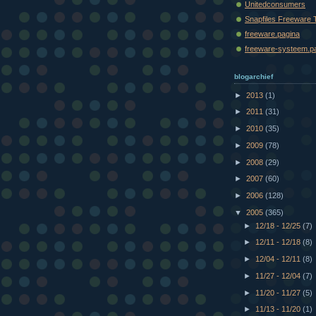
Unitedconsumers
Snapfiles Freeware 
freeware.pagina
freeware-systeem.p
blogarchief
►
2013
(1)
►
2011
(31)
►
2010
(35)
►
2009
(78)
►
2008
(29)
►
2007
(60)
►
2006
(128)
▼
2005
(365)
►
12/18 - 12/25
(7)
►
12/11 - 12/18
(8)
►
12/04 - 12/11
(8)
►
11/27 - 12/04
(7)
►
11/20 - 11/27
(5)
►
11/13 - 11/20
(1)