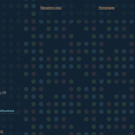
Nieuwere post
Homepage
n
(9)
llications
ce