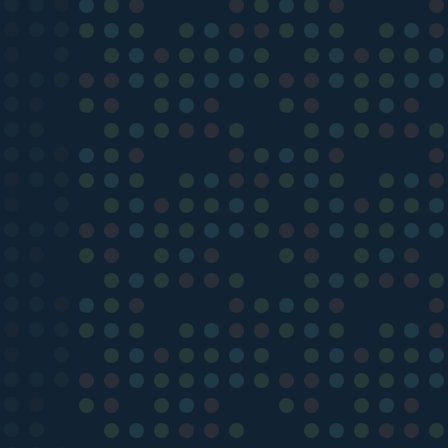
)
)
)
)
)
)
)