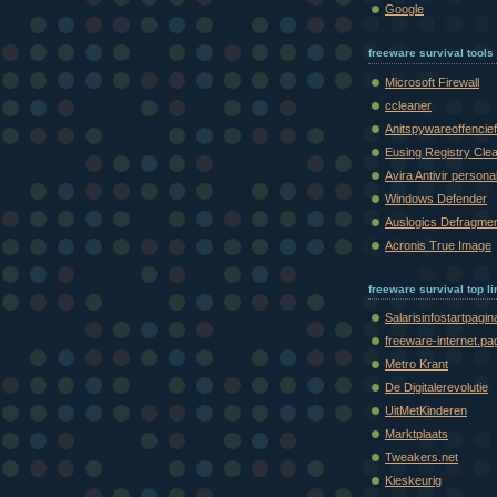
Google
freeware survival tools
Microsoft Firewall
ccleaner
Anitspywareoffencief
Eusing Registry Cle
Avira Antivir persona
Windows Defender
Auslogics Defragme
Acronis True Image
freeware survival top l
Salarisinfostartpagin
freeware-internet.pa
Metro Krant
De Digitalerevolutie
UitMetKinderen
Marktplaats
Tweakers.net
Kieskeurig