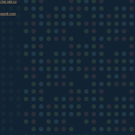
het niet zo
v wordt voor
)
)
)
)
)
)