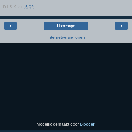
D.I.S.K.
at
15:09
‹
›
Homepage
Internetversie tonen
Mogelijk gemaakt door
Blogger
.