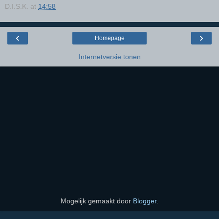
D.I.S.K.
at
14:58
‹
›
Homepage
Internetversie tonen
Mogelijk gemaakt door
Blogger
.