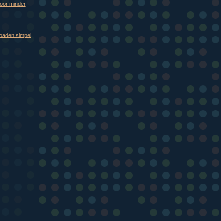
oor minder
oaden simpel
)
)