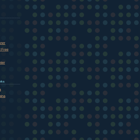
aner
l Free
nter
inks
a
gina