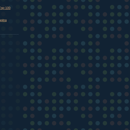
Top-100
agina