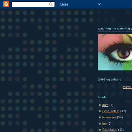
watching me watching 
web2log twitters
follow
labels
auto
(7)
Best Getest
(17)
Freeware
(54)
fun
(5)
Goedkoop
(11)