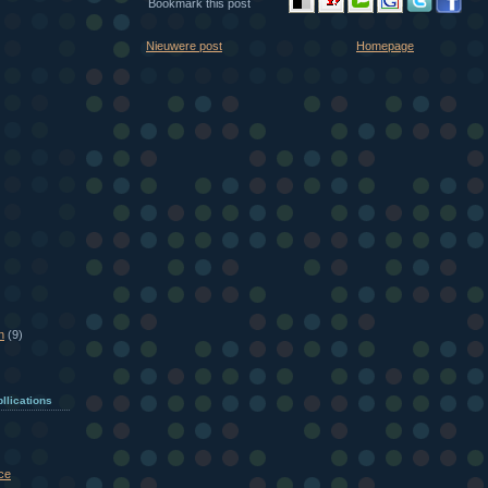
Bookmark this post
Nieuwere post
Homepage
n
(9)
llications
ce