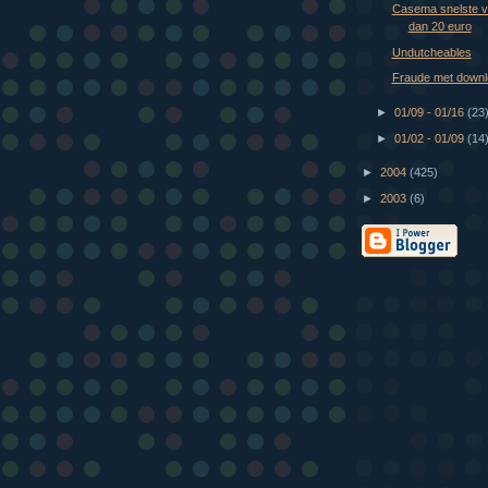
Casema snelste v
dan 20 euro
Undutcheables
Fraude met downl
►
01/09 - 01/16
(23
►
01/02 - 01/09
(14
►
2004
(425)
►
2003
(6)