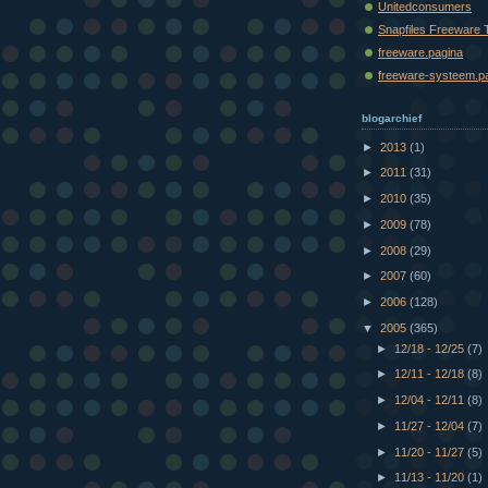
Unitedconsumers
Snapfiles Freeware 
freeware.pagina
freeware-systeem.p
blogarchief
►
2013
(1)
►
2011
(31)
►
2010
(35)
►
2009
(78)
►
2008
(29)
►
2007
(60)
►
2006
(128)
▼
2005
(365)
►
12/18 - 12/25
(7)
►
12/11 - 12/18
(8)
►
12/04 - 12/11
(8)
►
11/27 - 12/04
(7)
►
11/20 - 11/27
(5)
►
11/13 - 11/20
(1)