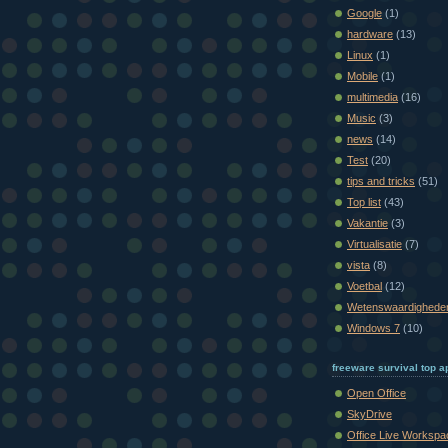
Google
(1)
hardware
(13)
Linux
(1)
Mobile
(1)
multimedia
(16)
Music
(3)
news
(14)
Test
(20)
tips and tricks
(51)
Top list
(43)
Vakantie
(3)
Virtualisatie
(7)
vista
(8)
Voetbal
(12)
Wetenswaardighede
Windows 7
(10)
freeware survival top ap
Open Office
SkyDrive
Office Live Workspa