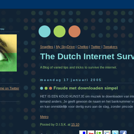
you
Snapfiles
|
My SkyDrive
|
Chelloo
|
Twitter
|
Tweakers
The Dutch Internet Surv
A Blog of varied tips and tricks to survive the internet.
maandag 17 januari 2005
Fraude met downloaden simpel
 me on Twitter
HET IS EEN KOUD KUNSTJE om muziek te downloaden van inte
iemand anders. Je geeft gewoon de naam en het banknummer v
en kan onmiddellijk voor dertig euro aan de slag, zonder pincod
Metro
Posted by D.I.S.K.
at
15:10