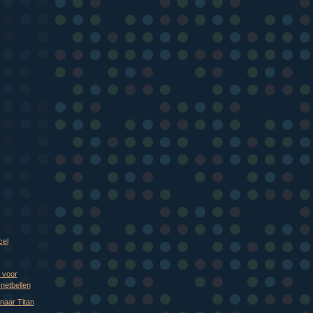
)
)
)
)
)
)
cel
 voor
netbellen
naar Titan