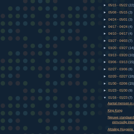
►
05/15 - 05/22
(22
►
05/08 - 05/15
(3)
►
04/24 - 05/01
(3)
►
04/17 - 04/24
(4)
►
04/10 - 04/17
(4)
►
03/27 - 04/03
(7)
►
03/20 - 03/27
(14
►
03/13 - 03/20
(10
►
03/06 - 03/13
(15
►
02/27 - 03/06
(8)
►
02/20 - 02/27
(18
►
01/30 - 02/06
(15
►
01/23 - 01/30
(9)
▼
01/16 - 01/23
(7)
Aantal mensen in 
King Kong
Nieuwe standaard
eenvoudig inter
Afdaling Huygens 