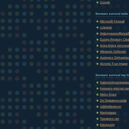
Google
freeware survival tools
Microsoft Firewall
ccleaner
Anitspywareoffencief
Eusing Registry Cle
Avira Antivir persona
Windows Defender
Auslogics Defragme
Acronis True Image
freeware survival top l
Salarisinfostartpagin
freeware-internet.pa
Metro Krant
De Digitalerevolutie
UitMetKinderen
Marktplaats
Tweakers.net
Kieskeurig