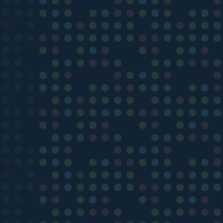
)
)
)
)
)
)
)