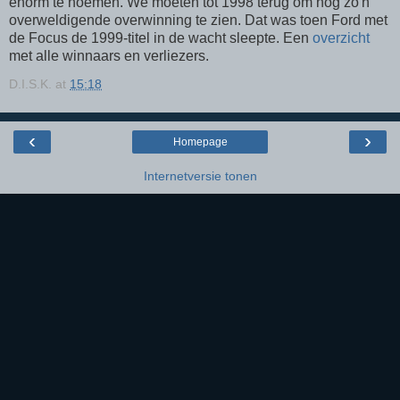
enorm te noemen. We moeten tot 1998 terug om nog zo'n
overweldigende overwinning te zien. Dat was toen Ford met
de Focus de 1999-titel in de wacht sleepte. Een
overzicht
met alle winnaars en verliezers.
D.I.S.K.
at
15:18
‹
›
Homepage
Internetversie tonen