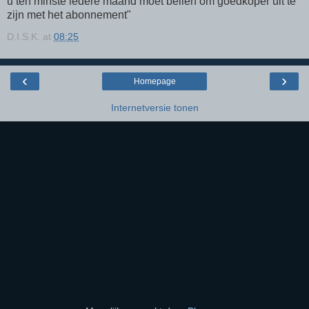
u ten minste iedere maand moet bellen om goedkoper uit te
zijn met het abonnement"
D.I.S.K.
at
08:25
‹
›
Homepage
Internetversie tonen